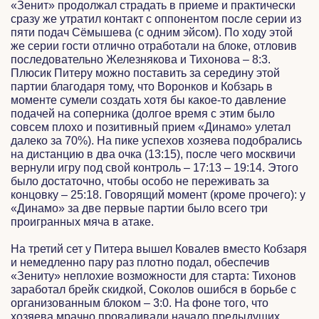
«Зенит» продолжал страдать в приеме и практически
сразу же утратил контакт с оппонентом после серии из
пяти подач Сёмышева (с одним эйсом). По ходу этой
же серии гости отлично отработали на блоке, отловив
последовательно Железнякова и Тихонова – 8:3.
Плюсик Питеру можно поставить за середину этой
партии благодаря тому, что Воронков и Кобзарь в
моменте сумели создать хотя бы какое-то давление
подачей на соперника (долгое время с этим было
совсем плохо и позитивный прием «Динамо» улетал
далеко за 70%). На пике успехов хозяева подобрались
на дистанцию в два очка (13:15), после чего москвичи
вернули игру под свой контроль – 17:13 – 19:14. Этого
было достаточно, чтобы особо не переживать за
концовку – 25:18. Говорящий момент (кроме прочего): у
«Динамо» за две первые партии было всего три
проигранных мяча в атаке.
На третий сет у Питера вышел Ковалев вместо Кобзаря
и немедленно пару раз плотно подал, обеспечив
«Зениту» неплохие возможности для старта: Тихонов
заработал брейк скидкой, Соколов ошибся в борьбе с
организованным блоком – 3:0. На фоне того, что
хозяева мрачно проваливали начало предыдущих