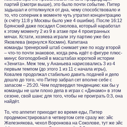
партий (смотри выше), это было почти событие. Питер
задышал и оттолкнулся от дна, чему способствовало и
то, что соперник в моменте чуть утратил концентрацию
(к счёту 11:8 у Москвы было уже 4 ошибки). После 16:12
Брянский даже посадил Соколова, который наработал
к этому моменту 2 из 9 в атаке при 4 проигранных
мячах. Кстати, хозяева играли эту партию уже без
Яковлева (вернулся Космин). Капитана
команды тренерский штаб снимает уже по ходу второй
– что-то почти знаковое, когда речь идёт о фигуре плюс-
минус богоподобной в масштабах короткой истории
«Зенита». Меж тем, у Ананьева нарисовались 3 из 4
первым темпом (до этого 1 из 11 с начала игры),
Ковалев продолжал стабильно давить подачей и дело
дошло до того, что Питер забрал сет вполне себе с
запасом – 25:20. Чем подтвердил тенденцию: как бы у
команды не шли плохо дела в играх с «Динамо» в этом
сезоне, свой шанс для того, чтобы не проиграть 0:3, она
найдёт.
То, что аппетит приходит во время еды, Питер
продемонстрировал в четвертом сете сразу же: эйс
Железнякова, чехол Воронкова на Соколове, тут же эйс