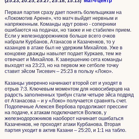
(25:23, 20:25, 25:27, 25:18, 15:13)
Матч-центр
Первая партия сразу дает понять болельщикам на
«Локомотив Арене», что матч выйдет нервным и
напряженным. Команды идут ровно - соперники
ошибаются на подачах, но также и не стабилен прием.
Если у железнодорожников больше всего очков
набрали Курбанов, Атанасов и Казаченков, то у
казанцев в атаке был не удержим Михайлов. Уже в
концовке дважды навылет подает Куркаев, тем же
отвечает и Михайлов. К завершению сета команды
выходят на 23:23, но на первом же сетболе точку
ставит эйсом Тисевич – 25:23 в пользу «Локо».
Казанцы уверенно начинают второй сет и уходят в
отрыв 7:3. Ключевым моментом для новосибирцев на
радость заполненных трибун стали четыре эйса подряд
от Атанасова – и у «Локо» получается сравнять счет.
Подопечные Алексея Вербова продолжают прессинг
на подаче, к атакам подключается Волков, у
железнодорожников наоборот начинает ошибаться
Казаченков, не проходят атаки Курбанова. Вторая
партия уходит в актив Казани – 25:20, и 1:1 на табло.