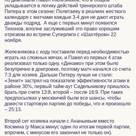
укладывается в логику действий тренерского штаба
Питера в этом сезоне: Полетаеву в реалиях жесткого
календаря с матчами каждые 3-4 дня не дают играть
дважды подряд. А еще с первых минут появился
Тихонов, вполне заслуживший это право хорошим
отрезком во встрече Суперлиги с «Шахтёром» 22
ноября.
Железнякова с ходу поставили перед необходимостью
играть на сложных мячах, и Павел из первых 4 атак
реализовал только одну. «Динамо» при этом было
безупречно в доигровке, поэтому матч начался со счета
7:3 для хозяев. Дальше Питеру лучше не стало:
«Зенит» застрял на показателе эффективности атаки в
районе 30%, первый тайм-аут Сидельникову пришлось
брать при счете 13:8, второй – после 16:9. При таких
предпосылках у москвичей были все шансы, чтобы
довести стартовую партию до победы, что и произошло
– 25:13.
Второй сет хозяева начали с Ананьевым вместо
Космина (у Макса минус один по итогам первой партии,
впрочем, с минусом его закончил не только он).