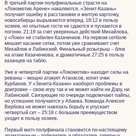
В третьей партии полуфинальные страсти на
«Локомотив Арене» накаляются. «Зенит-Казань»
получает ошибку в расстановке и желтую карточку,
новосибирцы вырываются вперед. 18:12 в пользу
хозяев, но опытные гости не сдаются и пускаются в
погоню. 21:19 за счет уверенных действий Михайлова,
у «Локо» не стабилен Казаченков. На первом сетболе
мешает касание сетки, потом уже сравнивают счет
Михайлов и Лабинский. Финальный розыгрыш – блок
на атаке Казаченкова, и драматичные 27:25 в пользу
казанцев на табло.
Уже в четвертой партии «Локомотив» находит силы на
реванш – мощно атакует Атанасов, копит очки
Курбанов. У «Зенита-Казани» наоборот проблемы в
доигровке – свою игру так и не может найти ни Дэру, ни
Лабинский. Связующие по очереди подключают пайпы,
но успешнее получается у Абаева. Команда Алексея
Вербова не может навязать борьбу и упускает
четвертый сет – 25:18 с большим преимуществом
уходит в пользу хозяев.
Первый матч полуфинала становится по-настоящему
драматичным – победитель и обладатель заветных