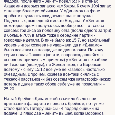
Фёдора, после чего «Зенит» повёл 6:3 и в стенах
Академии всерьез запахло камбэком. К счету 10:4 запах
стал еще более устойчивым. У «Динамо» на фоне
проблем случилось ожидаемое: шанс получил
Подлесных, вышедший вместо Богдана. У «Зенита»
некоторое время получалось вообще всё – от слова
совсем: три эйса за половину сета (после одного за три)
и больше 70% в атаке тоже к середине партии -
говорящие детали. В пике было аж 15:7, но заоблачный
уровень игры хозяева не удержали, да и «Динамо»
было все-таки на площадке не для галочки. По ходу
серии подач Панкова (кстати, сопровождавшейся в
основном приличным приемом) у «Зенита» не забили
ни Тихонов (дважды), ни Железняков, ни Воронков,
поэтому к счёту 15:12 всё уже не казалось настолько
очевидным. Впрочем, хозяева всё-таки снялись с
тяжелой расстановки без совсем уже катастрофических
потерь и далее таких сбоев себе уже не позволили –
25:20.
На тай-брейке «Динамо» обозначило было свои
притязания фаворита и повело с брейком, но тут же
стало давать Питеру шансы - 4 подряд ошибки на
подаче. В плюс два «Зенит» вышел, когда Воронков