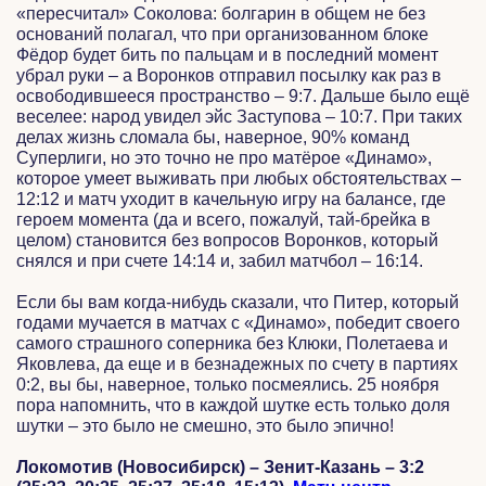
«пересчитал» Соколова: болгарин в общем не без
оснований полагал, что при организованном блоке
Фёдор будет бить по пальцам и в последний момент
убрал руки – а Воронков отправил посылку как раз в
освободившееся пространство – 9:7. Дальше было ещё
веселее: народ увидел эйс Заступова – 10:7. При таких
делах жизнь сломала бы, наверное, 90% команд
Суперлиги, но это точно не про матёрое «Динамо»,
которое умеет выживать при любых обстоятельствах –
12:12 и матч уходит в качельную игру на балансе, где
героем момента (да и всего, пожалуй, тай-брейка в
целом) становится без вопросов Воронков, который
снялся и при счете 14:14 и, забил матчбол – 16:14.
Если бы вам когда-нибудь сказали, что Питер, который
годами мучается в матчах с «Динамо», победит своего
самого страшного соперника без Клюки, Полетаева и
Яковлева, да еще и в безнадежных по счету в партиях
0:2, вы бы, наверное, только посмеялись. 25 ноября
пора напомнить, что в каждой шутке есть только доля
шутки – это было не смешно, это было эпично!
Локомотив (Новосибирск) – Зенит-Казань – 3:2