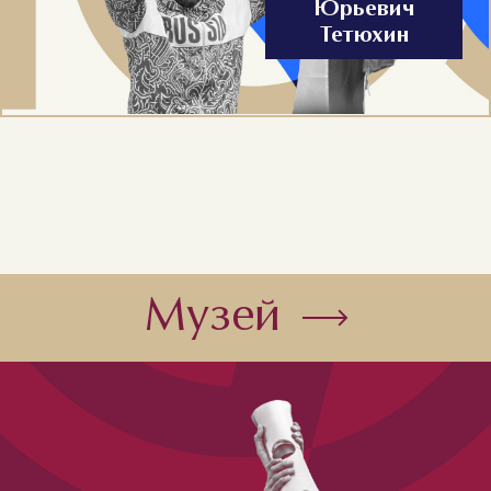
Юрьевич
Тетюхин
Музей