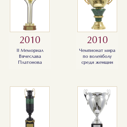
2010
2010
II Мемориал
Чемпионат мира
Вячеслава
по волейболу
Платонова
среди женщин