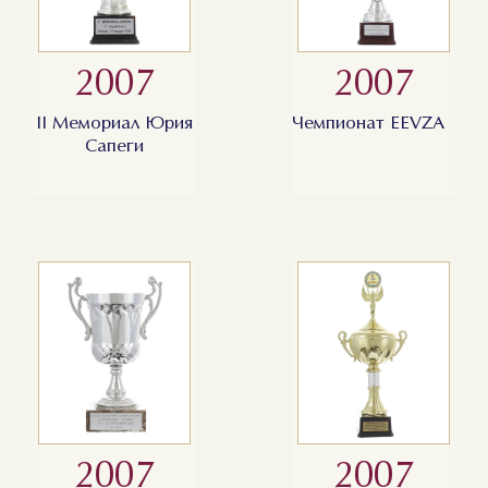
2007
2007
II Мемориал Юрия
Чемпионат EEVZA
Сапеги
2007
2007