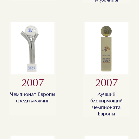
Мужчины
2007
2007
Чемпионат Европы
Лучший
среди мужчин
блокирующий
чемпионата
Европы