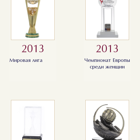
2013
2013
Мировая лига
Чемпионат Европы
среди женщин