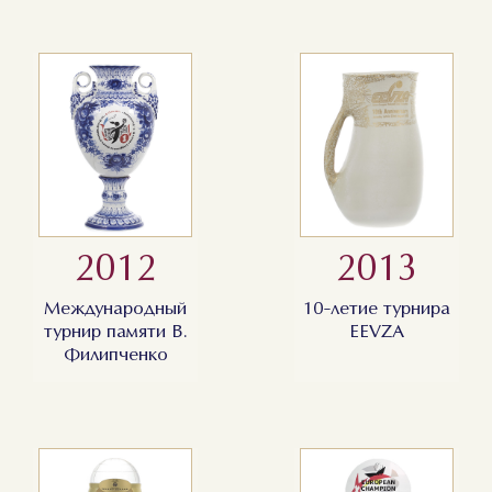
2012
2013
Международный
10-летие турнира
турнир памяти В.
EEVZA
Филипченко