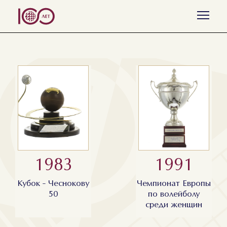
1983
1991
Кубок - Чеснокову
Чемпионат Европы
50
по волейболу
среди женщин